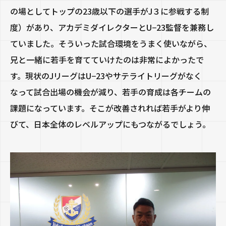
の場としてトップの
23
歳以下の選手が
J
３に参戦する制
度）があり、アカデミダイレクターと
U−23
監督を兼務し
ていました。そういった試合環境をうまく使いながら、
兄と一緒に若手を育てていけたのは非常によかったで
す。現状の
J
リーグは
U−23
やサテライトリーグがなく
なって試合出場の機会が減り、若手の育成は各チームの
課題になっています。そこが改善されれば若手がより伸
びて、日本全体のレベルアップにもつながるでしょう。