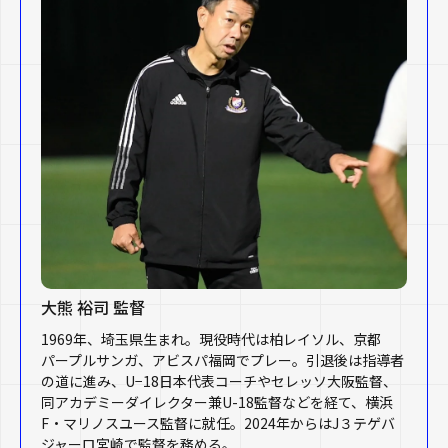
大熊 裕司 監督
1969年、埼玉県生まれ。現役時代は柏レイソル、京都
パープルサンガ、アビスパ福岡でプレー。引退後は指導者
の道に進み、U−18日本代表コーチやセレッソ大阪監督、
同アカデミーダイレクター兼U-18監督などを経て、横浜
F・マリノスユース監督に就任。2024年からはJ３テゲバ
ジャーロ宮崎で監督を務める。